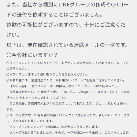
また、当社から個別にLINEグループの作成やQRコー
ドの送付を依頼することはございません。
詐欺の可能性がございますので、十分にご注意くだ
さい。
以下は、現在確認されている迷惑メールの一例です。
〇今会社にいますか？
〇オフィスにいらっしゃいますか？少しお手伝いいただきたいことがあります。メールで
ご返信ください。
〇オフィスにいますか？受け取りましたらご返信ください。
〇お疲れ様です。 業務対応のため、会社用のLINEグループを新規に作成してください。
【指示内容】 ・他のメンバーは一切招待しないこと ・グループは作成のみとし、
投稿等は行わないこと 作成完了後、 ・LINEグループのQRコード または ・QRコードの招
待リンク を本メール宛に送付してください。
私の参加後、業務内容および今後の対応について指示します。 以上、よろしくお願いし
ます。
〇メールを受け取った後 今後の業務プロジェクトに対応するため、新しいLINEのワークグ
ループの作成をお願いいたします。
グループへの他のメンバーの追加は、私が参加した後に行います。
グループ作成が完了しましたら、そのグループのQRコードを生成し、このメールにご返